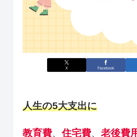
X
Facebook
人生の5大支出に
教育費
、
住宅費
、
老後費