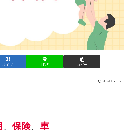
はてブ
LINE
コピー
2024.02.15
用
、
保険
、
車