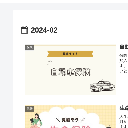
2024-02
自
保険
保険
加入
す。
いと
生
保険
人生
月払
ます