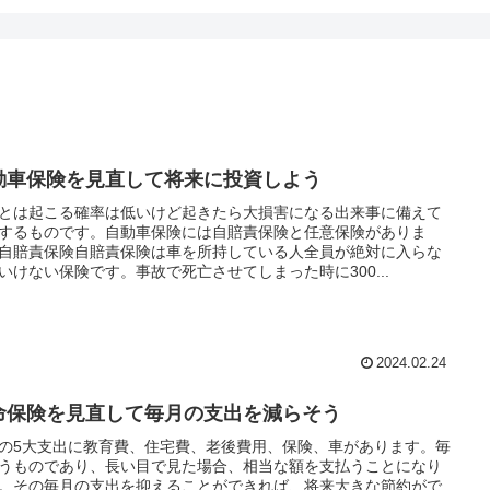
動車保険を見直して将来に投資しよう
とは起こる確率は低いけど起きたら大損害になる出来事に備えて
するものです。自動車保険には自賠責保険と任意保険がありま
自賠責保険自賠責保険は車を所持している人全員が絶対に入らな
いけない保険です。事故で死亡させてしまった時に300...
2024.02.24
命保険を見直して毎月の支出を減らそう
の5大支出に教育費、住宅費、老後費用、保険、車があります。毎
うものであり、長い目で見た場合、相当な額を支払うことになり
。その毎月の支出を抑えることができれば、将来大きな節約がで