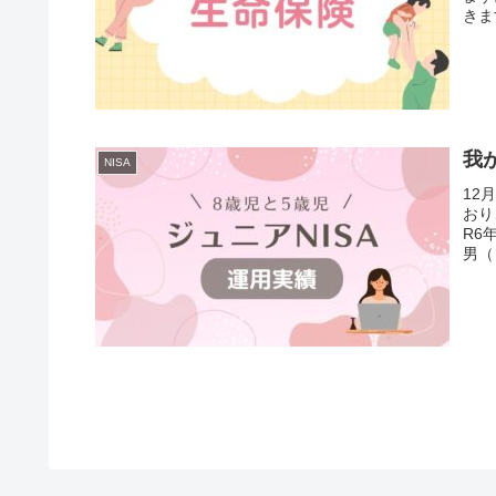
きま
我
NISA
12
おり
R6
男（