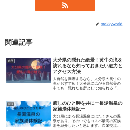
makkyworld
関連記事
大分県の隠れた絶景！黄牛の滝を
自然
訪れるなら知っておきたい魅力と
アクセス方法
大自然を満喫するなら、大分県の黄牛の
滝がおすすめ！大分県に広がる自然美の
中でも、隠れた名所として知られる「黄
牛の滝」読み方はあめうしのたき。その
美しさや魅力を紹介します。黄牛の滝の
魅力とは？緑に囲まれた大自然の中にあ
癒しのひと時を共にー長湯温泉の
健康
り落差が約25mのダイナ...
家族湯体験記ー
大分県にある長湯温泉にはたくさんの温
泉があり、その中でもコスパ最高の家族
湯を紹介したいと思います。温泉交流