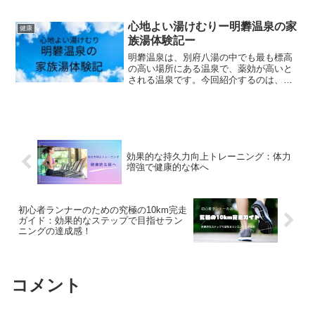
館 みつばちの湯です。値段はなんと５
０分１１００円です！長湯温泉の魅力長
湯温泉は美しい自然に囲まれた静かな場
心地よい湯けむりー明礬温泉の家
健康
所に位置する温泉地です。こ...
族湯体験記ー
明礬温泉は、別府八湯の中でも最も標高
の高い場所にある温泉で、薬効が高いと
される温泉です。今回紹介するのは、そ
んな明礬温泉にある家族風呂専門の温泉!
別府大平山温泉 おかたの湯です。おか
たの湯についておかたの湯は源泉を使用
しており、全10種類の...
効果的な持久力向上トレーニング：体力
増強で健康的な体へ
初心者ランナーのための究極の10km完走
ガイド：効果的なステップで目指せラン
ニングの達成感！
コメント