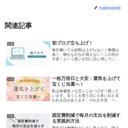
makkyworld
関連記事
初ブログ立ち上げ！
お金
毎日働いても給料は上がらない！物価は
高く、物もなかなか買えない！この先が
不安！という思いが日に日に増していく
この時代。少しでも今の状況から抜け出
したいと思い、ブログを立ち上げまし
た。プロフィール名前 マッキー年齢
３６歳仕事 医療系の専門職...
一粒万倍日と大安：運気を上げて
お金
宝くじ当選へ！
私は毎週色々な宝くじを一口ずつ買って
います。宝くじを買う日にも良い日と言
われる日があります。それが大安、一粒
万倍日、天赦日、巳の日、寅の日です。
本日2023年12月19日は大安と一粒万倍日
のダブル開運日となってます！そして12
固定費削減で毎月の支出を削減す
お金
月31日も大安...
る実践的方法
最近では物価がどんどん高くなり、値上