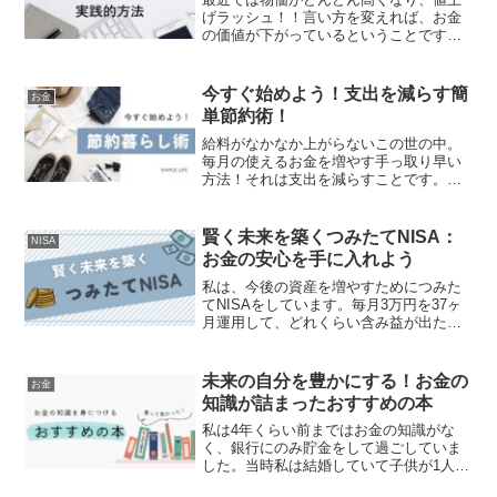
げラッシュ！！言い方を変えれば、お金
の価値が下がっているということです。
なのに会社の給料はなかなか上がらな
い。この先大丈夫か？と、不安になる人
もいると思います。じゃあうすればいい
今すぐ始めよう！支出を減らす簡
お金
か。給料を上げるのは難しい...
単節約術！
給料がなかなか上がらないこの世の中。
毎月の使えるお金を増やす手っ取り早い
方法！それは支出を減らすことです。効
果ありの節約方法まず水やお茶を買って
いる人は買うのをやめて自分で作ってみ
てください。圧倒的に毎月の出費を減ら
賢く未来を築くつみたてNISA：
NISA
せます。特に家族が多い人...
お金の安心を手に入れよう
私は、今後の資産を増やすためにつみた
てNISAをしています。毎月3万円を37ヶ
月運用して、どれくらい含み益が出たの
かを紹介します。データは12月23日時点
のものとなります。是非参考にしてみて
ください。つみたてNISAとはつみたて
未来の自分を豊かにする！お金の
お金
NISAとは...
知識が詰まったおすすめの本
私は4年くらい前まではお金の知識がな
く、銀行にのみ貯金をして過ごしていま
した。当時私は結婚していて子供が1人い
たのですが、この先ホントに金利の少な