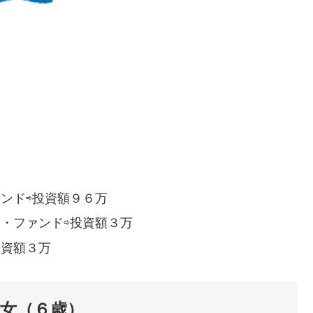
ンド⇨投資額９６万
・ファンド⇨投資額３万
)⇨投資額３万
長女（６歳）