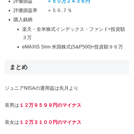
評価損益
＋５０万２４３６円
評価損益率 ＋５０.７％
購入銘柄
楽天・全米株式インデックス・ファンド⇨投資額
３万
eMAXIS Slim 米国株式(S&P500)⇨投資額９６万
まとめ
ジュニアNISAの運用益は先月より
長男は
１２万９５９９円のマイナス
長女は
１２万３１００円のマイナス