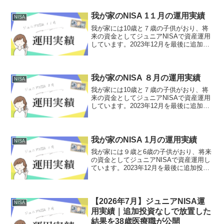
我が家のNISA 1１月の運用実績
NISA
我が家には10歳と７歳の子供がおり、将
来の資金としてジュニアNISAで資産運用
しています。2023年12月を最後に追加投
資せず運用しています。今回はR7年11月
の運用実績をご報告します。運用実績(R7
年11月27日時点) 長男（10歳）運用...
我が家のNISA ８月の運用実績
NISA
我が家には10歳と７歳の子供がおり、将
来の資金としてジュニアNISAで資産運用
しています。2023年12月を最後に追加投
資せず運用しています。今回はR7年8月
の運用実績をご報告します。運用実績(R7
年8月27日時点) 長男（10歳）運用期
間...
我が家のNISA 1月の運用実績
NISA
我が家には９歳と6歳の子供がおり、将来
の資金としてジュニアNISAで資産運用し
ています。2023年12月を最後に追加投資
せず運用しています。今回はR7年1月の
運用実績をご報告します。運用実績(R7年
1月28日時点) 長男（９歳）運用期
間 ...
【2026年7月】ジュニアNISA運
NISA
用実績｜追加投資なしで放置した
結果を38歳医療職が公開