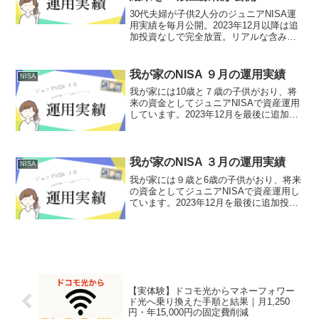
30代夫婦が子供2人分のジュニアNISA運
用実績を毎月公開。2023年12月以降は追
加投資なしで完全放置。リアルな含み
損・含み益をそのまま公開しています。
我が家のNISA ９月の運用実績
NISA
我が家には10歳と７歳の子供がおり、将
来の資金としてジュニアNISAで資産運用
しています。2023年12月を最後に追加投
資せず運用しています。今回はR7年9月
の運用実績をご報告します。運用実績(R7
年9月27日時点) 長男（10歳）運用期
間...
我が家のNISA ３月の運用実績
NISA
我が家には９歳と6歳の子供がおり、将来
の資金としてジュニアNISAで資産運用し
ています。2023年12月を最後に追加投資
せず運用しています。今回はR7年3月の
運用実績をご報告します。運用実績(R7年
3月28日時点) 長男（９歳）運用期
間 ...
【実体験】ドコモ光からマネーフォワー
ド光へ乗り換えた手順と結果｜月1,250
円・年15,000円の固定費削減