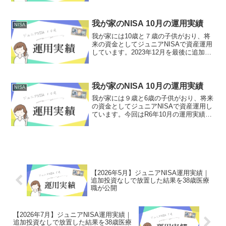
の運用実績をご報告します。運用実績(R8
年2月27日時点) 長男（10歳）運用期
間...
我が家のNISA 10月の運用実績
NISA
我が家には10歳と７歳の子供がおり、将
来の資金としてジュニアNISAで資産運用
しています。2023年12月を最後に追加投
資せず運用しています。今回はR7年10月
の運用実績をご報告します。運用実績(R7
年10月27日時点) 長男（10歳）運用...
我が家のNISA 10月の運用実績
NISA
我が家には９歳と6歳の子供がおり、将来
の資金としてジュニアNISAで資産運用し
ています。今回はR6年10月の運用実績を
ご報告します。運用実績(R６年10月30日
時点) 長男（９歳）運用期間 ３年
7ヶ月取得額 １０２万円評価
額 ...
【2026年5月】ジュニアNISA運用実績｜
追加投資なしで放置した結果を38歳医療
職が公開
【2026年7月】ジュニアNISA運用実績｜
追加投資なしで放置した結果を38歳医療